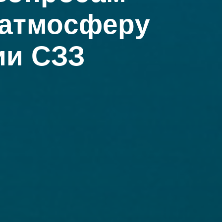
 атмосферу
ии СЗЗ