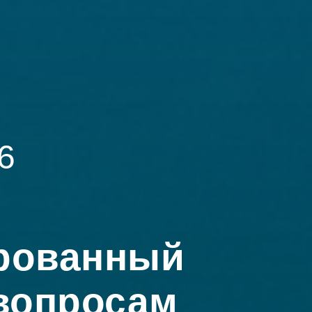
6
рованный
вопросам